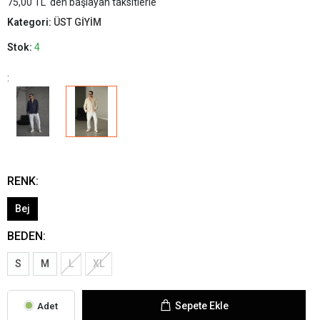
75,00 TL 'den başlayan taksitlerle
Kategori:
ÜST GİYİM
Stok:
4
:
RENK:
Bej
BEDEN:
S
M
L
XL
Sepete Ekle
Adet